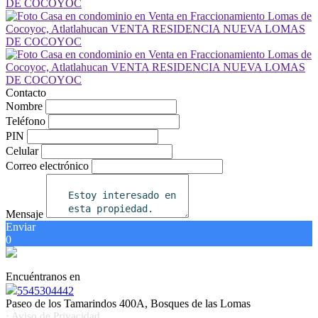
Contacto
Nombre
Teléfono
PIN
Celular
Correo electrónico
Mensaje
Enviar
0
Encuéntranos en
5545304442
Paseo de los Tamarindos 400A, Bosques de las Lomas
· Aviso de Privacidad