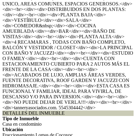
UNICO, AREAS COMUNES, ESPACIOS GENEROSOS.</div>
<div><br></div><div>DISTRIBUIDOS EN DOS PLANTAS:
</div><div><br></div><div>PLANTA BAJA</div>
<div>VESTÍBULO</div><div>SALA</div>
<div>COMEDOR&nbsp;</div><div>COCINA
AMUEBLADA</div><div>BAR</div><div>BAÑO DE
VISITAS</div><div><br></div><div>PLANTA ALTA</div>
<div>4 RECAMARAS , TODAS CON BAÑO COMPLETO,
BALCÓN Y VESTIDOR / CLOSET</div><div>LA PRINCIPAL
CON BAÑO Y JACUZZI</div><div><br></div><div>ESTUDIO
O FAMILY</div><div><br></div><div>CUENTA CON
ESTACIONAMIENTO CUBIERTO PARA 2 AUTOS MÁS EL
FRENTE DE LA CASA</div><div><br></div>
<div>ACABADOS DE LUJO, AMPLIAS ÁREAS VERDES,
FUENTE DECORATIVA, ROOF GARDEN Y JACUZZI CON
HIDROMASAJE.</div><div><br></div><div>ESTA CASA ES
FUNCIONAL Y FAMILIAR, IDEAL PARA VIVIRLA, DE
DESCANSO Y/O PARA INVERSION.</div><div><br></div>
<div>NO PUEDE DEJAR DE VERLA!!!</div><div><br></div>
<div>tanneryasociados.com. 5545304442</div>
DETALLES DEL INMUEBLE
Tipo de Inmueble
Casa en condominio
Ubicación
Fraccionamiento Lomas de Cocoyoc