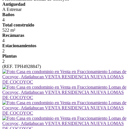
Antiguedad
A Estrenar
Baños
4
Total construido
522 m²
Recámaras
4
Estacionamientos
2
Plantas
2
(REF. TPH4928847)